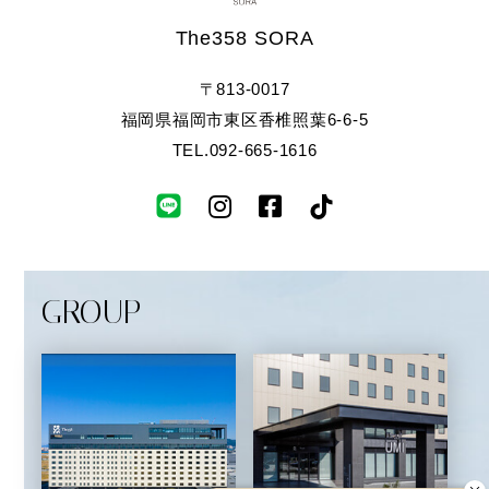
The358 SORA
〒813-0017
福岡県福岡市東区香椎照葉6-6-5
TEL.
092-665-1616
T
I
F
i
n
a
k
s
c
GROUP
t
t
e
o
a
b
k
g
o