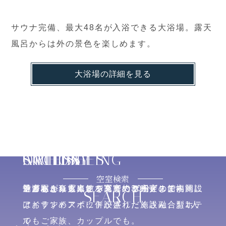
サウナ完備、最大48名が入浴できる大浴場。露天
風呂からは外の景色を楽しめます。
大浴場の詳細を見る
GALLERY
FACILITIES
ACCESS
SIGHTSEEING
OPTION
空室検索
魅力あふれる当館を写真でご紹介します
子どもから大人まで楽しめる充実の館内施設
博多駅より電車とバスで約30分、
ショッピングにレジャー、グルメまで福岡に
ご滞在を楽しくする充実のサービス。
アイランドアイに併設された施設融合型ホテ
はおすすめスポットが盛りだくさん。
お1人
ル
でもご家族、カップルでも。