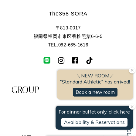
The358 SORA
〒813-0017
福岡県福岡市東区香椎照葉6-6-5
TEL.
092-665-1616
T
I
F
i
n
a
k
s
c
GROUP
t
t
e
o
a
b
k
PAGE TOP
g
o