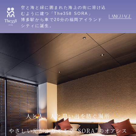
空と海と緑に囲まれた海上の街に溶け込
むように建つ「The358 SORA」
LANGUAGE
博多駅から車で20分の福岡アイランド
シティに誕生。
人と人、人と思い出を紡ぐ場所
やさしい光がふりそそぐ“SORA”のオアシス