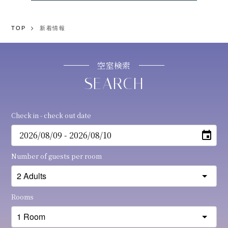
TOP
新着情報
空室検索
Check in - check out date
Number of guests per room
Rooms