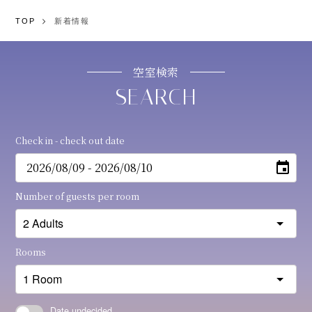
TOP
新着情報
空室検索
Check in - check out date
Number of guests per room
Rooms
Date undecided