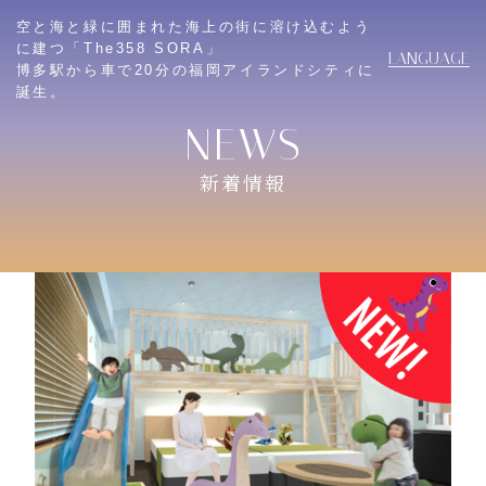
空と海と緑に囲まれた海上の街に溶け込むよう
に建つ「The358 SORA」
LANGUAGE
博多駅から車で20分の福岡アイランドシティに
誕生。
新着情報